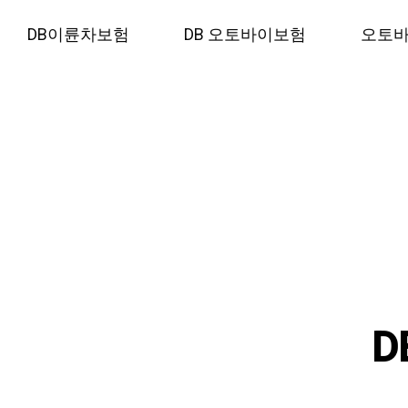
컨
DB이륜차보험
DB 오토바이보험
오토바
텐
츠
로
건
너
뛰
기
D